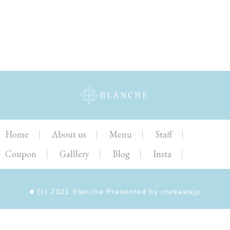
Home
About us
Menu
Staff
Coupon
Galllery
Blog
Insta
■ (c) 2021 blanche Presented by
otokawajp