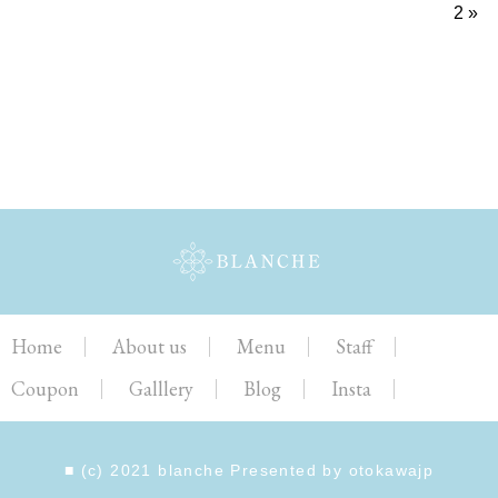
2
»
Home
About us
Menu
Staff
Coupon
Galllery
Blog
Insta
■ (c) 2021 blanche Presented by
otokawajp