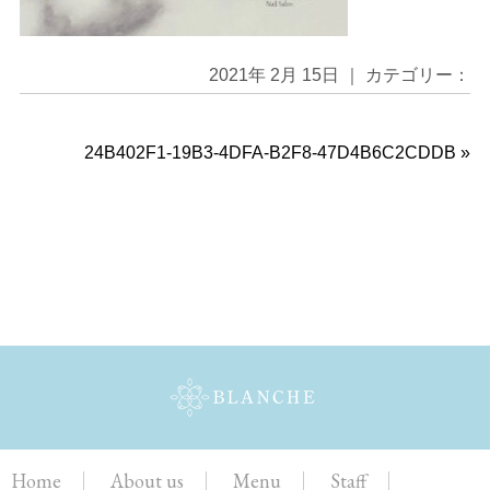
2021年 2月 15日 ｜ カテゴリー：
24B402F1-19B3-4DFA-B2F8-47D4B6C2CDDB
»
Home
About us
Menu
Staff