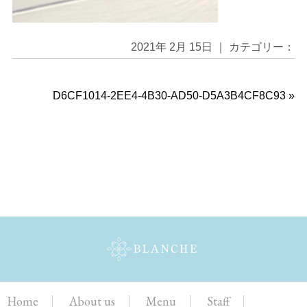
2021年 2月 15日 ｜ カテゴリー：
D6CF1014-2EE4-4B30-AD50-D5A3B4CF8C93
»
Home
About us
Menu
Staff