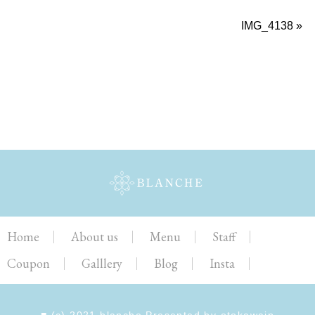
IMG_4138
»
Home
About us
Menu
Staff
Coupon
Galllery
Blog
Insta