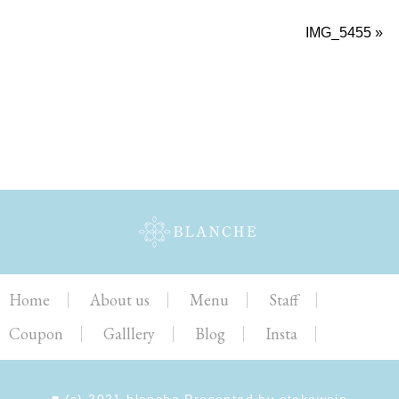
IMG_5455
»
Home
About us
Menu
Staff
Coupon
Galllery
Blog
Insta