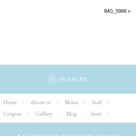
IMG_5966
»
Home
About us
Menu
Staff
Coupon
Galllery
Blog
Insta